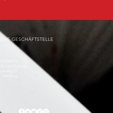
SERE GESCHÄFTSTELLE
GE EVENTS
& Josef Piekarek
wormweg 10
9 Hamburg