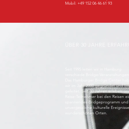
Mobil: +49 152 06 46 61 93
ÜBER 30 JAHRE ERFAH
Seit 1995 leiten wir in Hamburg
verschiede Bridge-Veranstaltungen
Das Hamburger Bridge Center ha
wir im Jahr 2000 gegründet und bi
geleitet. Seit 30 Jahren erleben un
Reise-Teilnehmer bei den Reisen ei
spannendes Bridgeprogramm und
unvergessliche kulturelle Ereignisse
wunderschönen Orten.