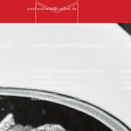
josef-piekarek@t-online.de
RUNG
UNSERE VERANSTALTUNGEN
UN
- KURSE für Anfänger & Fortgeschrittene
BRID
.
- SEMINARE - online & live
Anna 
ben
- SONNTAGSTURNIERE
Pell
s 2017
- REISEN mit Bridge, Kultur &
2214
sere
Golfprogramm
n
- Benefiz & Einladungsturniere
 in