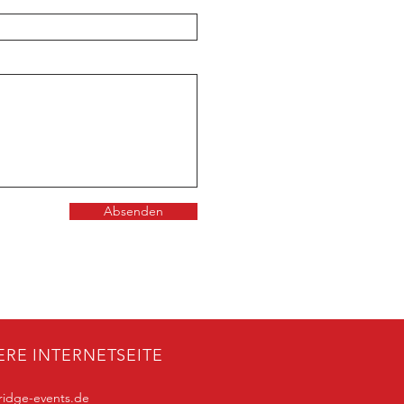
Absenden
ERE INTERNETSEITE
idge-events.de