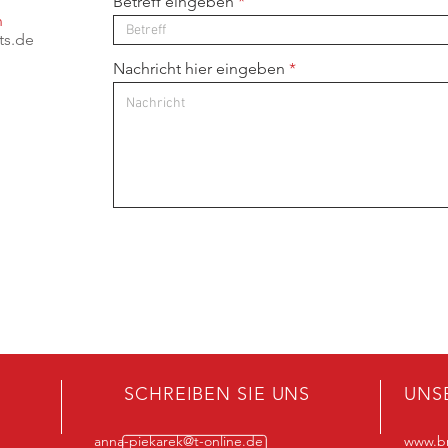
Betreff eingeben
n
ts.de
Nachricht hier eingeben
SCHREIBEN SIE UNS
UNS
anna-piekarek@t-online.de
www.br