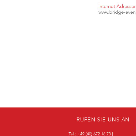
Internet-Adresse
www.bridge-even
RUFEN SIE UNS AN
Tel.: +49 (40) 672 16 73 |